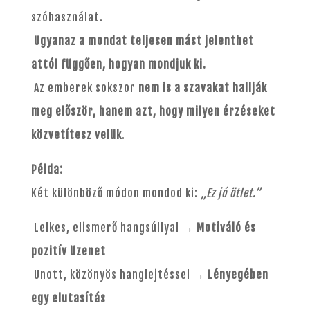
szóhasználat.
Ugyanaz a mondat teljesen mást jelenthet
attól függően, hogyan mondjuk ki.
Az emberek sokszor
nem is a szavakat hallják
meg először, hanem azt, hogy milyen érzéseket
közvetítesz velük
.
Példa:
Két különböző módon mondod ki:
„Ez jó ötlet.”
Lelkes, elismerő hangsúllyal →
Motiváló és
pozitív üzenet
Unott, közönyös hanglejtéssel →
Lényegében
egy elutasítás