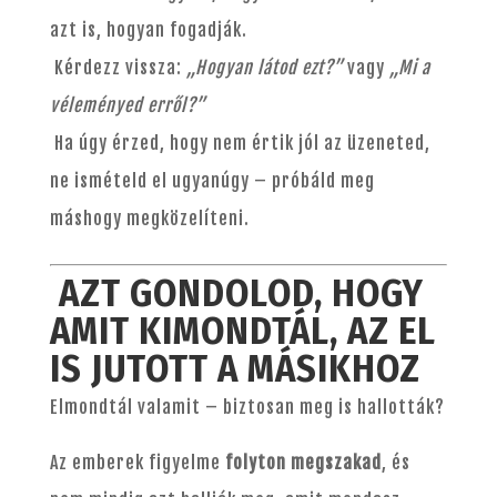
azt is, hogyan fogadják.
Kérdezz vissza:
„Hogyan látod ezt?”
vagy
„Mi a
véleményed erről?”
Ha úgy érzed, hogy nem értik jól az üzeneted,
ne ismételd el ugyanúgy – próbáld meg
máshogy megközelíteni.
AZT GONDOLOD, HOGY
AMIT KIMONDTÁL, AZ EL
IS JUTOTT A MÁSIKHOZ
Elmondtál valamit – biztosan meg is hallották?
Az emberek figyelme
folyton megszakad
, és