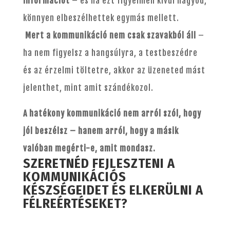
információt
– és ha ezt figyelmen kívül hagyod,
könnyen elbeszélhettek egymás mellett.
Mert a kommunikáció nem csak szavakból áll
–
ha nem figyelsz a hangsúlyra, a testbeszédre
és az érzelmi töltetre, akkor az üzeneted mást
jelenthet, mint amit szándékozol.
A hatékony kommunikáció nem arról szól, hogy
jól beszélsz – hanem arról, hogy a másik
valóban megérti-e, amit mondasz.
SZERETNÉD FEJLESZTENI A
KOMMUNIKÁCIÓS
KÉSZSÉGEIDET ÉS ELKERÜLNI A
FÉLREÉRTÉSEKET?