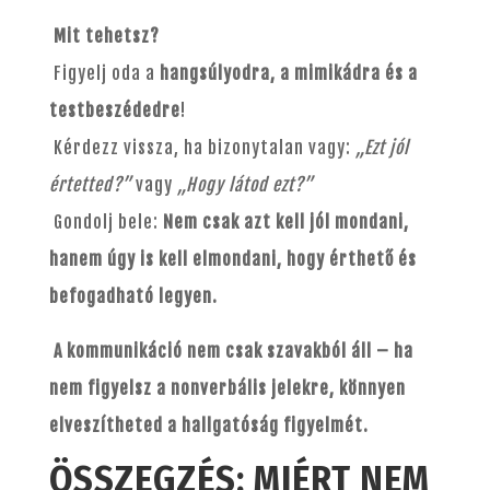
Mit tehetsz?
Figyelj oda a
hangsúlyodra, a mimikádra és a
testbeszédedre
!
Kérdezz vissza, ha bizonytalan vagy:
„Ezt jól
értetted?”
vagy
„Hogy látod ezt?”
Gondolj bele:
Nem csak azt kell jól mondani,
hanem úgy is kell elmondani, hogy érthető és
befogadható legyen.
A kommunikáció nem csak szavakból áll – ha
nem figyelsz a nonverbális jelekre, könnyen
elveszítheted a hallgatóság figyelmét.
ÖSSZEGZÉS: MIÉRT NEM