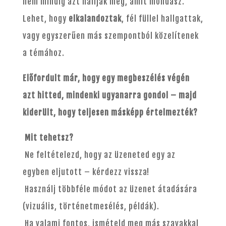
nem mindig azt hallják meg, amit mondasz.
Lehet, hogy
elkalandoztak
, fél füllel hallgattak,
vagy egyszerűen más szempontból közelítenek
a témához.
Előfordult már, hogy egy megbeszélés végén
azt hitted, mindenki ugyanarra gondol – majd
kiderült, hogy teljesen másképp értelmezték?
Mit tehetsz?
Ne feltételezd, hogy az üzeneted egy az
egyben eljutott – kérdezz vissza!
Használj többféle módot az üzenet átadására
(vizuális, történetmesélés, példák).
Ha valami fontos, ismételd meg más szavakkal