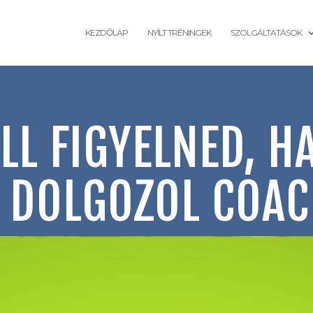
KEZDŐLAP
NYÍLT TRÉNINGEK
SZOLGÁLTATÁSOK
LL FIGYELNED, H
 DOLGOZOL COA