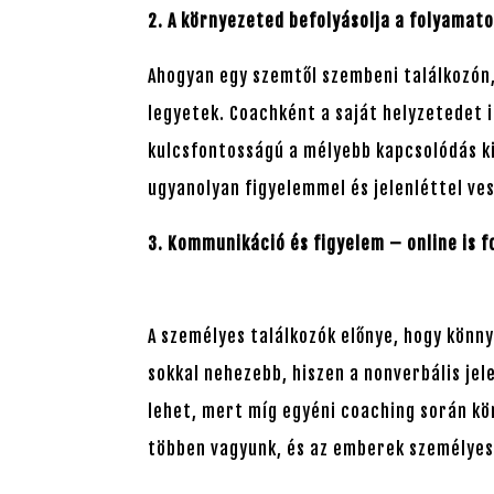
2. A környezeted befolyásolja a folyamat
Ahogyan egy szemtől szembeni találkozón,
legyetek. Coachként a saját helyzetedet i
kulcsfontosságú a mélyebb kapcsolódás kia
ugyanolyan figyelemmel és jelenléttel ve
3. Kommunikáció és figyelem – online is 
A személyes találkozók előnye, hogy könn
sokkal nehezebb, hiszen a nonverbális jel
lehet, mert míg egyéni coaching során kö
többen vagyunk, és az emberek személyes