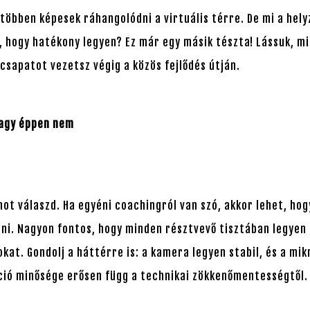
többen képesek ráhangolódni a virtuális térre. De mi a hely
, hogy hatékony legyen? Ez már egy másik tészta! Lássuk, mi
csapatot vezetsz végig a közös fejlődés útján.
 vagy éppen nem
mot válaszd. Ha egyéni coachingról van szó, akkor lehet, ho
i. Nagyon fontos, hogy minden résztvevő tisztában legyen 
okat. Gondolj a háttérre is: a kamera legyen stabil, és a mi
ció minősége erősen függ a technikai zökkenőmentességtől.