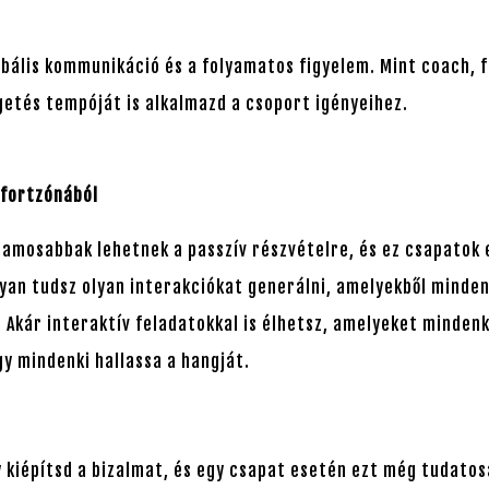
bális kommunikáció és a folyamatos figyelem. Mint coach, f
getés tempóját is alkalmazd a csoport igényeihez.
mfortzónából
lamosabbak lehetnek a passzív részvételre, és ez csapatok 
yan tudsz olyan interakciókat generálni, amelyekből mindenk
Akár interaktív feladatokkal is élhetsz, amelyeket mindenk
y mindenki hallassa a hangját.
 kiépítsd a bizalmat, és egy csapat esetén ezt még tudatosa