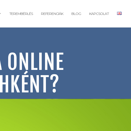
TEREMBÉRLÉS
REFERENCIÁK
BLOG
KAPCSOLAT
A ONLINE
CHKÉNT?