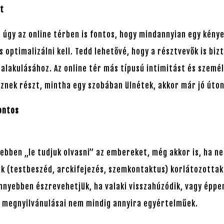
ot
 úgy az online térben is fontos, hogy mindannyian egy kén
s optimalizálni kell. Tedd lehetővé, hogy a résztvevők is b
lakulásához. Az online tér más típusú intimitást és személ
sznek részt, mintha egy szobában ülnétek, akkor már jó úton
fontos
yebben „le tudjuk olvasni” az embereket, még akkor is, ha 
ek (testbeszéd, arckifejezés, szemkontaktus) korlátozottak
nnyebben észrevehetjük, ha valaki visszahúzódik, vagy éppe
 megnyilvánulásai nem mindig annyira egyértelműek.