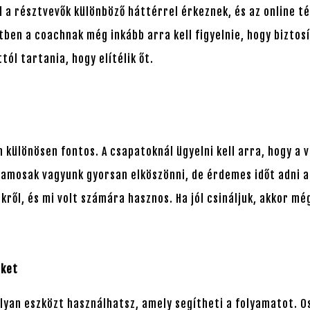
l a résztvevők különböző háttérrel érkeznek, és az online 
tben a coachnak még inkább arra kell figyelnie, hogy biztos
tól tartania, hogy elítélik őt.
 különösen fontos. A csapatoknál ügyelni kell arra, hogy a v
jlamosak vagyunk gyorsan elköszönni, de érdemes időt adni a
ről, és mi volt számára hasznos. Ha jól csináljuk, akkor még
eket
lyan eszközt használhatsz, amely segítheti a folyamatot. O