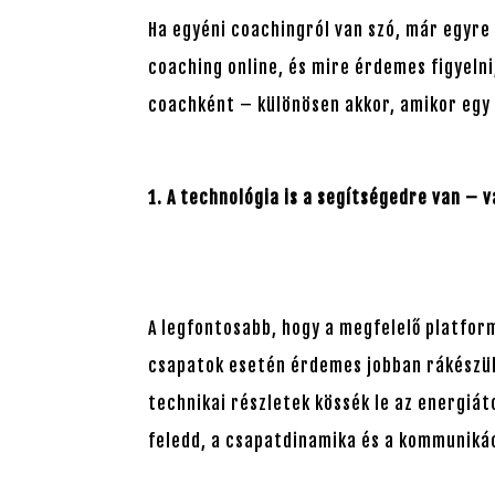
Ha egyéni coachingról van szó, már egyre 
coaching online, és mire érdemes figyelni
coachként – különösen akkor, amikor egy 
1. A technológia is a segítségedre van –
A legfontosabb, hogy a megfelelő platfor
csapatok esetén érdemes jobban rákészüln
technikai részletek kössék le az energiát
feledd, a csapatdinamika és a kommuniká