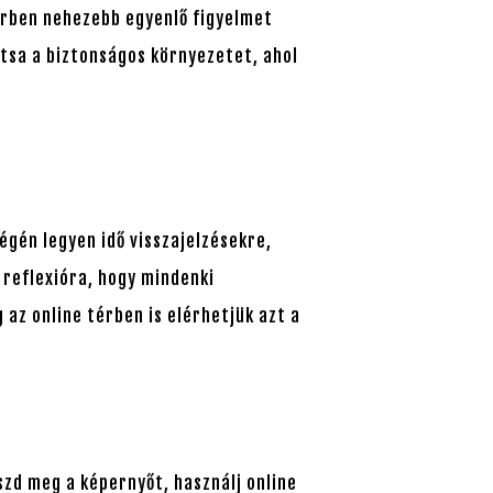
térben nehezebb egyenlő figyelmet
ítsa a biztonságos környezetet, ahol
égén legyen idő visszajelzésekre,
 reflexióra, hogy mindenki
 az online térben is elérhetjük azt a
szd meg a képernyőt, használj online