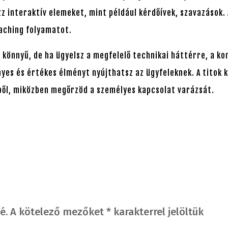
zz interaktív elemeket, mint például kérdőívek, szavazások.
aching folyamatot.
 könnyű, de ha ügyelsz a megfelelő technikai háttérre, a k
es és értékes élményt nyújthatsz az ügyfeleknek. A titok k
ből, miközben megőrzöd a személyes kapcsolat varázsát.
é.
A kötelező mezőket
*
karakterrel jelöltük