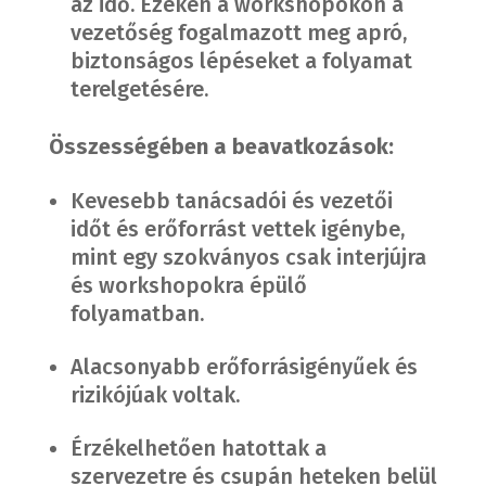
az idő. Ezeken a workshopokon a
vezetőség fogalmazott meg apró,
biztonságos lépéseket a folyamat
terelgetésére.
Összességében a beavatkozások:
Kevesebb tanácsadói és vezetői
időt és erőforrást vettek igénybe,
mint egy szokványos csak interjújra
és workshopokra épülő
folyamatban.
Alacsonyabb erőforrásigényűek és
rizikójúak voltak.
Érzékelhetően hatottak a
szervezetre és csupán heteken belül