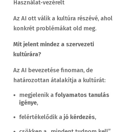
Használat-vezérelt
Az AI ott válik a kultúra részévé, ahol
konkrét problémákat old meg.
Mit jelent mindez a szervezeti
kultúrára?
Az AI bevezetése finoman, de
határozottan átalakítja a kultúrát:
megjelenik a
folyamatos tanulás
igénye
,
felértékelődik a
jó kérdezés
,
csökken a „mindent tudnom kell”