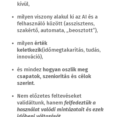
kívül,
milyen viszony alakul ki az AI és a
felhasználó között (asszisztens,
szakértő, automata, „beosztott”),
milyen
érték
keletkezik
(időmegtakarítás, tudás,
innováció),
és mindez
hogyan oszlik meg
csapatok, szenioritás és célok
szerint
.
Nem előzetes feltevéseket
validáltunk, hanem
felfedeztük a
használat valódi mintázatait és ezek
időbeni változását.