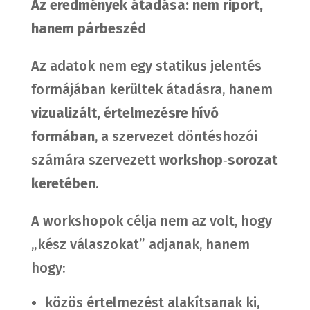
Az eredmények átadása: nem riport,
hanem párbeszéd
Az adatok nem egy statikus jelentés
formájában kerültek átadásra, hanem
vizualizált, értelmezésre hívó
formában
, a szervezet döntéshozói
számára szervezett
workshop
‑
sorozat
keretében
.
A workshopok célja nem az volt, hogy
„kész válaszokat” adjanak, hanem
hogy:
közös értelmezést alakítsanak ki,