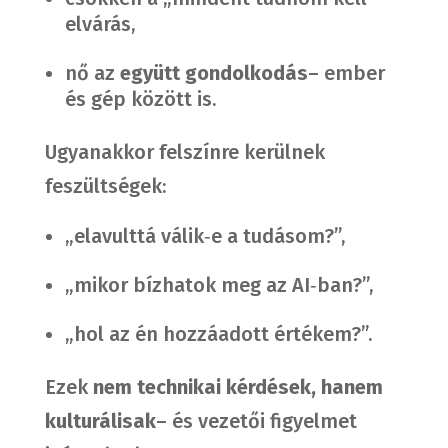
elvárás,
nő az
együtt gondolkodás
– ember
és gép között is.
Ugyanakkor felszínre kerülnek
feszültségek:
„elavulttá válik‑e a tudásom?”,
„mikor bízhatok meg az AI‑ban?”,
„hol az én hozzáadott értékem?”.
Ezek
nem technikai kérdések, hanem
kulturálisak
– és vezetői figyelmet