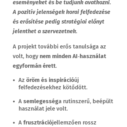
eseményeket és be tudjunk avatkozni.
A pozitív jelenségek korai felfedezése
és erősítése pedig stratégiai előnyt
jelenthet a szervezetnek.
A projekt további erős tanulsága az
volt, hogy
nem minden AI
‑
használat
egyformán érett
.
Az
öröm és inspiráció
új
felfedezésekhez kötődött.
A
semlegesség
a rutinszerű, beépült
használat jele volt.
A
frusztráció
jellemzően rossz