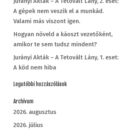
Jurányi Akták – A Tetovált Lány, 2. eset:
A gépek nem veszik el a munkád.
Valami más viszont igen.
Hogyan növeld a káoszt vezetőként,
amikor te sem tudsz mindent?
Jurányi Akták – A Tetovált Lány, 1. eset:
A köd nem hiba
Legutóbbi hozzászólások
Archívum
2026. augusztus
2026. július