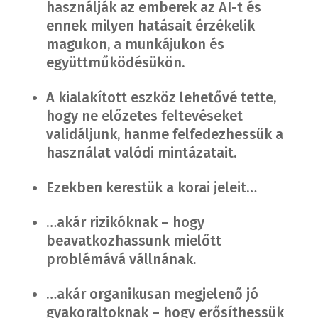
használják az emberek az AI-t és
ennek milyen hatásait érzékelik
magukon, a munkájukon és
együttműködésükön.
A kialakított eszköz lehetővé tette,
hogy ne előzetes feltevéseket
validáljunk, hanme felfedezhessük a
használat valódi mintázatait.
Ezekben kerestük a korai jeleit…
…akár rizikóknak – hogy
beavatkozhassunk mielőtt
problémává vállnának.
…akár organikusan megjelenő jó
gyakoraltoknak – hogy erősíthessük