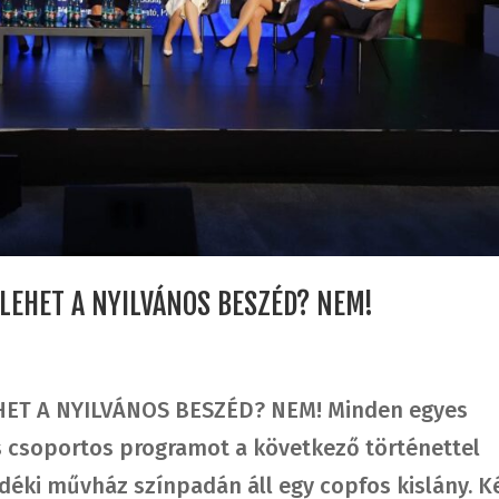
EHET A NYILVÁNOS BESZÉD? NEM!
ET A NYILVÁNOS BESZÉD? NEM! Minden egyes
és csoportos programot a következő történettel
déki művház színpadán áll egy copfos kislány. K