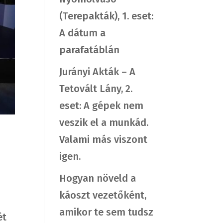
(Terepakták), 1. eset:
A dátum a
parafatáblán
Jurányi Akták – A
Tetovált Lány, 2.
eset: A gépek nem
veszik el a munkád.
Valami más viszont
igen.
Hogyan növeld a
káoszt vezetőként,
amikor te sem tudsz
ét