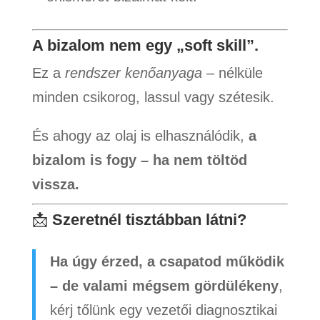
A bizalom nem egy „soft skill”.
Ez a
rendszer kenőanyaga
– nélküle
minden csikorog, lassul vagy szétesik.
És ahogy az olaj is elhasználódik,
a
bizalom is fogy – ha nem töltöd
vissza.
📩
Szeretnél tisztábban látni?
Ha úgy érzed, a csapatod működik
– de valami mégsem gördülékeny
,
kérj tőlünk egy vezetői diagnosztikai