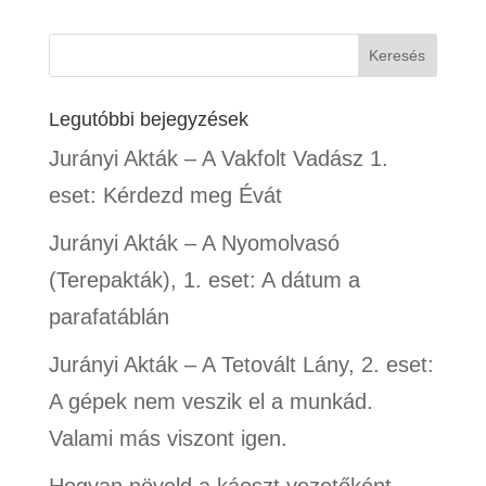
Legutóbbi bejegyzések
Jurányi Akták – A Vakfolt Vadász 1.
eset: Kérdezd meg Évát
Jurányi Akták – A Nyomolvasó
(Terepakták), 1. eset: A dátum a
parafatáblán
Jurányi Akták – A Tetovált Lány, 2. eset:
A gépek nem veszik el a munkád.
Valami más viszont igen.
Hogyan növeld a káoszt vezetőként,