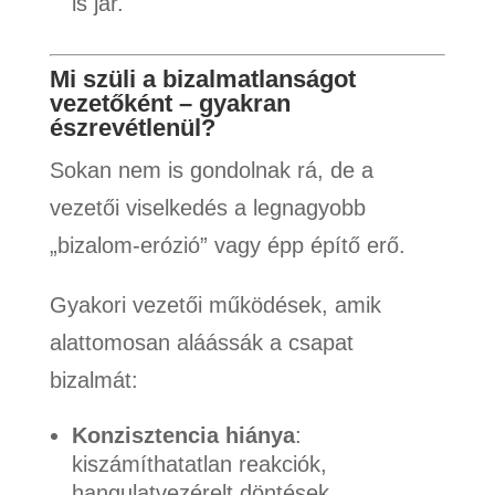
is jár.
Mi szüli a bizalmatlanságot
vezetőként – gyakran
észrevétlenül?
Sokan nem is gondolnak rá, de a
vezetői viselkedés a legnagyobb
„bizalom-erózió” vagy épp építő erő.
Gyakori vezetői működések, amik
alattomosan aláássák a csapat
bizalmát:
Konzisztencia hiánya
:
kiszámíthatatlan reakciók,
hangulatvezérelt döntések.