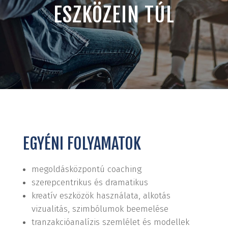
ESZKÖZEIN TÚL
EGYÉNI FOLYAMATOK
megoldásközpontú coaching
szerepcentrikus és dramatikus
kreatív eszközök használata, alkotás
vizualitás, szimbólumok beemelése
tranzakcióanalízis szemlélet és modellek