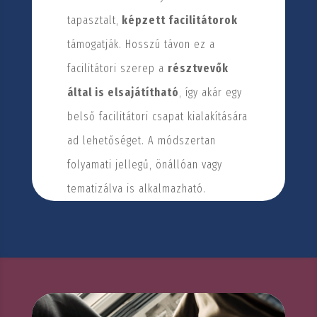
tapasztalt,
képzett facilitátorok
támogatják. Hosszú távon ez a
facilitátori szerep a
résztvevők
által is elsajátítható
, így akár egy
belső facilitátori csapat kialakítására
ad lehetőséget. A módszertan
folyamati jellegű, önállóan vagy
tematizálva is alkalmazható.