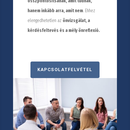
összpontosítsanak, amit tudnak,
hanem inkább arra, amit nem
. Ehhez
elengedhetetlen az
önvizsgálat, a
kérdésfeltevés és a mély önreflexió.
KAPCSOLATFELVÉTEL