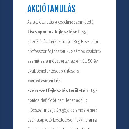
AKCIÓTANULÁS
Az akciótanulás a coaching szemléletű,
kiscsoportos fejlesztések
egy
speciális formája, amelyet Reg Revans brit
professzor fejlesztett ki. Számos szakértő
szerint ez a módszertan az elmúlt 50 év
egyik legjelentősebb újítása
a
menedzsment és
szervezetfejlesztés területén
. Ugyan
pontos definíciót nem lehet adni, a
módszer mozgatórugója az embereknek
azon alapvető késztetése, hogy ne
arra