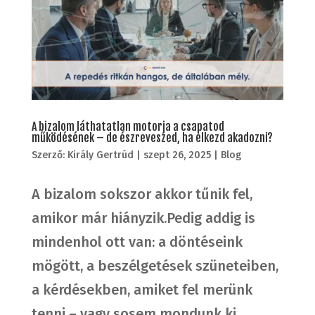
A bizalom láthatatlan motorja a csapatod
működésének – de észreveszed, ha elkezd akadozni?
Szerző:
Király Gertrúd
|
szept 26, 2025
|
Blog
A bizalom sokszor akkor tűnik fel,
amikor már hiányzik.Pedig addig is
mindenhol ott van: a döntéseink
mögött, a beszélgetések szüneteiben,
a kérdésekben, amiket fel merünk
tenni – vagy sosem mondunk ki.