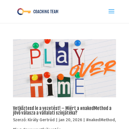
Vetkőztesd le a vezetést! – Miért a #nakedMethod a
jövő válasza a vállalati színjátéka?
Szerző:
Király Gertrúd
|
jan 20, 2026
|
#nakedMethod
,