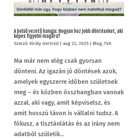
A belső vezető hangja: Hogyan hoz jobb döntéseket, aki
képes figyelni magára?
Szerző:
Király Gertrúd
|
aug 22, 2025
|
Blog
,
TVA
Ma már nem elég csak gyorsan
dönteni. Az igazán jó döntések azok,
amelyek egyszerre időben születnek
meg – és közben összhangban vannak
azzal, aki vagy, amit képviselsz, és
amit hosszú távon is vállalni tudsz. A
fókusz, a tisztánlátás és az irány nem
adatból születik...