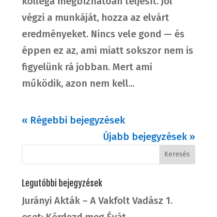
kolléga megbízhatóan teljesít. Jól
végzi a munkáját, hozza az elvárt
eredményeket. Nincs vele gond — és
éppen ez az, ami miatt sokszor nem is
figyelünk rá jobban. Mert ami
működik, azon nem kell...
« Régebbi bejegyzések
Újabb bejegyzések »
Legutóbbi bejegyzések
Jurányi Akták – A Vakfolt Vadász 1.
eset: Kérdezd meg Évát